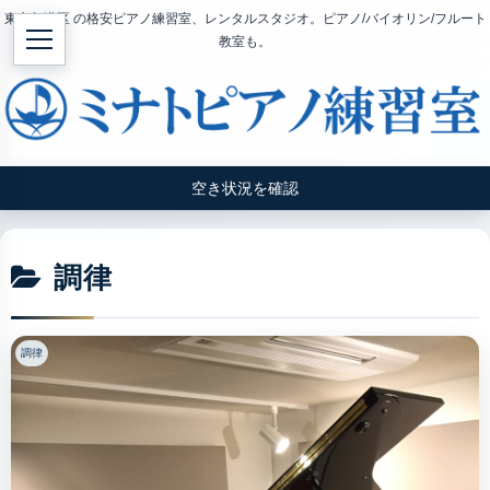
東京都港区 の格安ピアノ練習室、レンタルスタジオ。ピアノ/バイオリン/フルート
教室も。
空き状況を確認
調律
調律