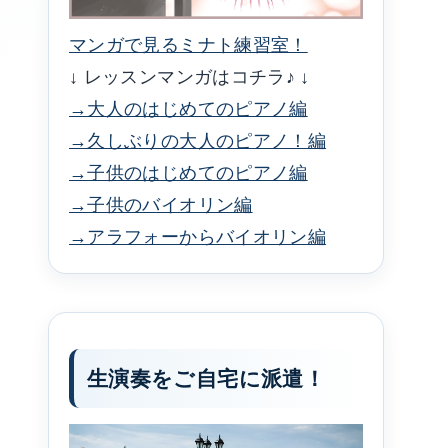
マンガで見るミナト練習室！
↓ レッスンマンガはコチラ♪ ↓
→大人のはじめてのピアノ編
→久しぶりの大人のピアノ！編
→子供のはじめてのピアノ編
→子供のバイオリン編
→アラフォーからバイオリン編
生演奏をご自宅に派遣！