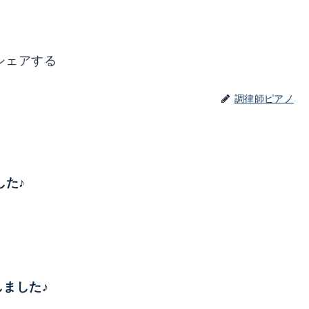
シェアする
調律師ピアノ
した♪
了しました♪