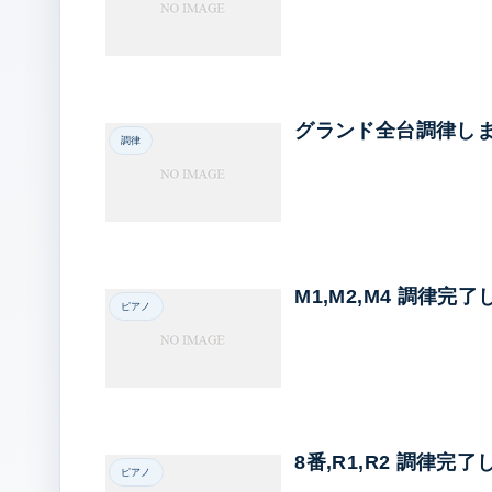
グランド全台調律し
調律
M1,M2,M4 調律完
ピアノ
8番,R1,R2 調律完了
ピアノ