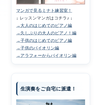
マンガで見るミナト練習室！
↓ レッスンマンガはコチラ♪ ↓
→大人のはじめてのピアノ編
→久しぶりの大人のピアノ！編
→子供のはじめてのピアノ編
→子供のバイオリン編
→アラフォーからバイオリン編
生演奏をご自宅に派遣！